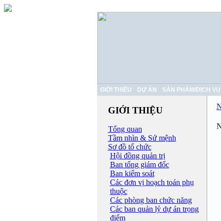
GIỚI THIỆU
DỰ ÁN
SẢN PHẢM/DỊCH VỤ
N
GIỚI THIỆU
N
Tổng quan
Tầm nhìn & Sứ mệnh
Sơ đồ tổ chức
Hội đồng quản trị
Ban tổng giám đốc
Ban kiểm soát
Các đơn vị hoạch toán phụ
thuộc
Các phòng ban chức năng
Các ban quản lý dự án trọng
điểm