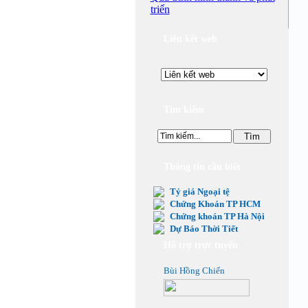
triển
Liên kết web
Tìm kiếm
Thông tin cần biết
Tỷ giá Ngoại tệ
Chứng Khoán TP HCM
Chứng khoán TP Hà Nội
Dự Báo Thời Tiết
Hỗ trợ trực tuyến
Bùi Hồng Chiến