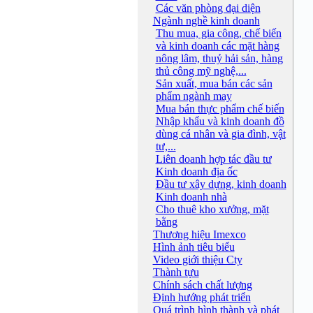
Các văn phòng đại diện
Ngành nghề kinh doanh
Thu mua, gia công, chế biến
và kinh doanh các mặt hàng
nông lâm, thuỷ hải sản, hàng
thủ công mỹ nghệ,...
Sản xuất, mua bán các sản
phẩm ngành may
Mua bán thực phẩm chế biến
Nhập khẩu và kinh doanh đồ
dùng cá nhân và gia đình, vật
tư,...
Liên doanh hợp tác đầu tư
Kinh doanh địa ốc
Đầu tư xây dựng, kinh doanh
Kinh doanh nhà
Cho thuê kho xưởng, mặt
bằng
Thương hiệu Imexco
Hình ảnh tiêu biểu
Video giới thiệu Cty
Thành tựu
Chính sách chất lượng
Định hướng phát triển
Quá trình hình thành và phát