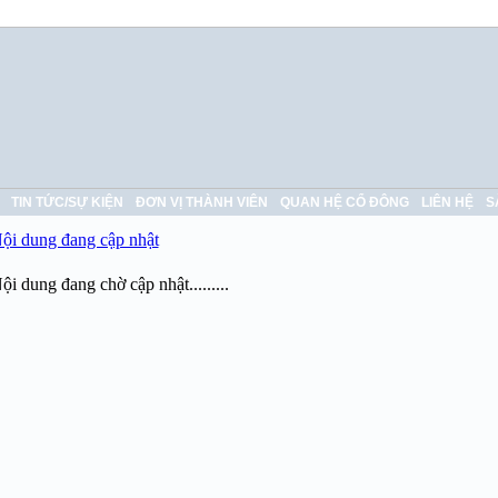
TIN TỨC/SỰ KIỆN
ĐƠN VỊ THÀNH VIÊN
QUAN HỆ CỔ ĐÔNG
LIÊN HỆ
S
ội dung đang cập nhật
ội dung đang chờ cập nhật.........